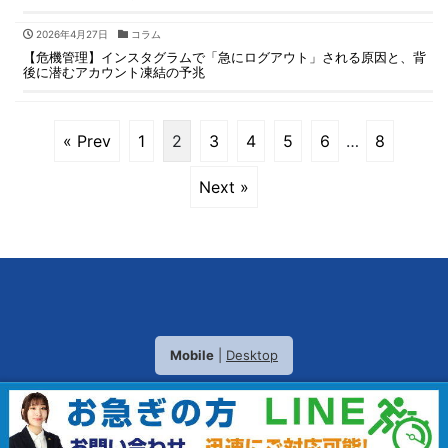
2026年4月27日
コラム
【危機管理】インスタグラムで「急にログアウト」される原因と、背
後に潜むアカウント凍結の予兆
« Prev
1
2
3
4
5
6
…
8
Next »
Mobile
|
Desktop
(C) 2026
内容証明郵便.jp
. All rights reserved.