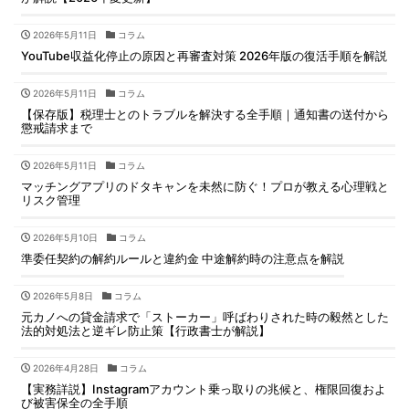
2026年5月11日
コラム
YouTube収益化停止の原因と再審査対策 2026年版の復活手順を解説
2026年5月11日
コラム
【保存版】税理士とのトラブルを解決する全手順｜通知書の送付から
懲戒請求まで
2026年5月11日
コラム
マッチングアプリのドタキャンを未然に防ぐ！プロが教える心理戦と
リスク管理
2026年5月10日
コラム
準委任契約の解約ルールと違約金 中途解約時の注意点を解説
2026年5月8日
コラム
元カノへの貸金請求で「ストーカー」呼ばわりされた時の毅然とした
法的対処法と逆ギレ防止策【行政書士が解説】
2026年4月28日
コラム
【実務詳説】Instagramアカウント乗っ取りの兆候と、権限回復およ
び被害保全の全手順